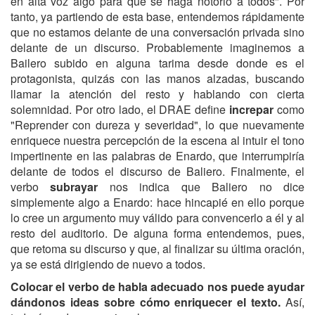
en alta voz algo para que se haga notorio a todos". Por
tanto, ya partiendo de esta base, entendemos rápidamente
que no estamos delante de una conversación privada sino
delante de un discurso. Probablemente imaginemos a
Bailero subido en alguna tarima desde donde es el
protagonista, quizás con las manos alzadas, buscando
llamar la atención del resto y hablando con cierta
solemnidad. Por otro lado, el DRAE define
increpar
como
"Reprender con dureza y severidad", lo que nuevamente
enriquece nuestra percepción de la escena al intuir el tono
impertinente en las palabras de Enardo, que interrumpiría
delante de todos el discurso de Baliero. Finalmente, el
verbo
subrayar
nos indica que Baliero no dice
simplemente algo a Enardo: hace hincapié en ello porque
lo cree un argumento muy válido para convencerlo a él y al
resto del auditorio. De alguna forma entendemos, pues,
que retoma su discurso y que, al finalizar su última oración,
ya se está dirigiendo de nuevo a todos.
Colocar el verbo de habla adecuado nos puede ayudar
dándonos ideas sobre cómo enriquecer el texto.
Así,