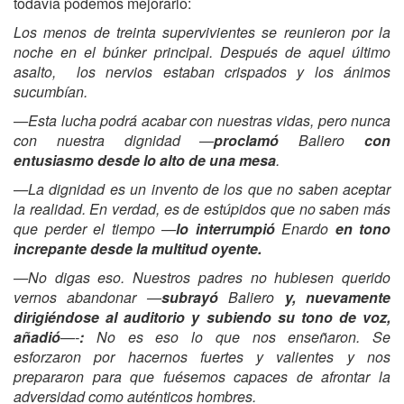
todavía podemos mejorarlo:
Los menos de treinta supervivientes se reunieron por la
noche en el
búnker principal. Después de aquel último
asalto, los nervios estaban crispados y los ánimos
sucumbían.
—Esta lucha podrá acabar con nuestras vidas, pero nunca
con nuestra dignidad —
proclamó
Baliero
con
entusiasmo desde lo alto de una mesa
.
—La dignidad es un invento de los que no saben aceptar
la realidad. En verdad, es de estúpidos que no saben más
que perder el tiempo —
lo interrumpió
Enardo
en tono
increpante desde la multitud oyente.
—No digas eso. Nuestros padres no hubiesen querido
vernos abandonar —
subrayó
Baliero
y, nuevamente
dirigiéndose al auditorio y subiendo su tono de voz,
añadió
—-
:
No es eso lo que nos enseñaron. Se
esforzaron por hacernos fuertes y valientes y nos
prepararon para que fuésemos capaces de afrontar la
adversidad como auténticos hombres.