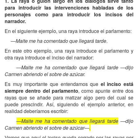
1. La raya o guion largo en los diálogos sirve tanto
para introducir las intervenciones habladas de los
personajes como para introducir los incisos del
narrador.
En el siguiente ejemplo, una raya introduce el parlamento:
—Maite me ha comentado que llegará tarde
.
En este otro ejemplo, una raya introduce el parlamento y
otra raya introduce el inciso del narrador:
—Maite me ha comentado que llegará tarde —dijo
Carmen abriendo el sobre de azúcar.
Es muy importante que entendamos que
el inciso está
siempre dentro del parlamento
, como apunte entre dos
rayas que se añade para matizar algo pero del cual se
puede prescindir. Así, siguiendo el ejemplo anterior, en
realidad deberíamos escribir:
—Maite me ha comentado que llegará tarde
—dijo
Carmen abriendo el sobre de azúcar—
.
Vemos que aquí el inciso queda cerrado por las rayas por