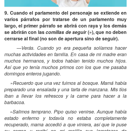
9. Cuando el parlamento del personaje se extiende en
varios párrafos por tratarse de un parlamento muy
largo, el primer párrafo se abrirá con raya y los demás
se abrirán con las
comillas de seguir
(»), que no deben
cerrarse al final (no son de apertura sino de seguir).
—Verás. Cuando yo era pequeña solíamos hacer
muchas actividades en familia. En casa de mi madre eran
muchos hermanos, y todos habían tenido muchos hijos.
Así que yo tenía muchos primos con los que me pasaba
domingos enteros jugando.
»Recuerdo que una vez fuimos al bosque. Mamá había
preparado una ensalada y una tarta de manzana. Mis tíos
iban a llevar los refrescos y la carne para hacer a la
barbacoa.
»Salimos temprano. Pipo quiso venirse. Aunque había
estado enfermo y todavía no estaba completamente
recuperado, mama accedió a que viniera, así que le puse
su correa y recibí en mi mejilla sus lametazos de