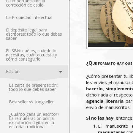
La importancia de la
corrección de estilo
La Propiedad intelectual
El depósito legal para
escritores: todo lo que debes
saber
El ISBN: qué es, cuándo lo
necesitas, cuánto cuesta y
cómo conseguirlo
¿Qué formato hay que
Edición
¿Cómo presentar tu lib
les envies el manuscr
La carta de presentación:
hacerlo, simplemente
todo lo que debes saber
dicho nada al respecto
agencia literaria
para
Bestseller vs. longseller
envío de manuscritos.
¿Cuánto gana un escritor?
Si no las hay,
entonces
La remuneración por la
explotación digital en la
El manuscrito 
editorial tradicional
maquetarás
com