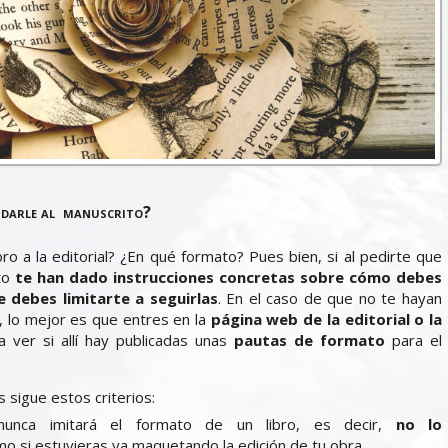
 darle al manuscrito?
ro a la editorial? ¿En qué formato? Pues bien, si al pedirte que
ito
te han dado instrucciones concretas sobre cómo debes
 debes limitarte a seguirlas
. En el caso de que no te hayan
, lo mejor es que entres en la
página web de la editorial o la
 ver si allí hay publicadas unas
pautas de formato
para el
 sigue estos criterios:
nunca imitará el formato de un libro, es decir,
no lo
o si estuvieras ya maquetando la edición de tu obra.