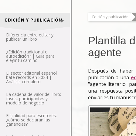
Edición y publicación
EDICIÓN Y PUBLICACIÓN
Diferencia entre editar y
Plantilla 
publicar un libro
agente
¿Edición tradicional o
autoedición? | Guía para
elegir tu camino
Después de haber 
El sector editorial español
publicación a una
ed
bate récords en 2024 |
Análisis completo
"agente literario" p
una respuesta posit
La cadena de valor del libro:
enviarles tu manuscri
fases, participantes y
modelo de negocio
Fiscalidad para escritores:
¿cómo se declaran las
ganancias?