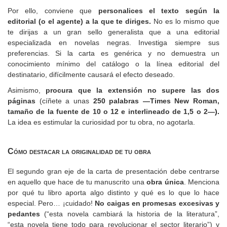
Por ello, conviene que
personalices el texto según la
editorial (o el agente) a la que te diriges.
No es lo mismo que
te dirijas a un gran sello generalista que a una editorial
especializada en novelas negras. Investiga siempre sus
preferencias. Si la carta es genérica y no demuestra un
conocimiento mínimo del catálogo o la línea editorial del
destinatario, difícilmente causará el efecto deseado.
Asimismo,
procura que la extensión no supere las dos
páginas
(cíñete a unas
250 palabras —Times New Roman,
tamaño de la fuente de 10 o 12 e interlineado de 1,5 o 2—
).
La idea es estimular la curiosidad por tu obra, no agotarla.
Cómo destacar la originalidad de tu obra
El segundo gran eje de la carta de presentación debe centrarse
en aquello que hace de tu manuscrito una
obra única
. Menciona
por qué tu libro aporta algo distinto y qué es lo que lo hace
especial. Pero… ¡cuidado!
No caigas en promesas excesivas y
pedantes
(“esta novela cambiará la historia de la literatura”,
“esta novela tiene todo para revolucionar el sector literario”) y