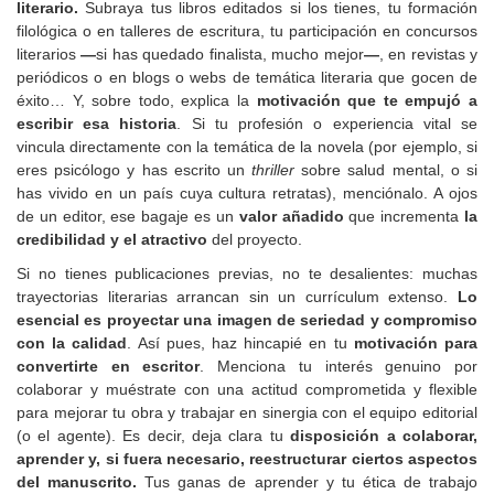
literario.
Subraya tus libros editados si los tienes, tu formación
filológica o en talleres de escritura, tu participación en concursos
literarios
—
si
has quedado finalista, mucho mejor
—
, en revistas y
periódicos o en blogs o webs de temática literaria que gocen de
éxito… Y, sobre todo, explica la
motivación que te empujó a
escribir esa historia
. Si tu profesión o experiencia vital se
vincula directamente con la temática de la novela (por ejemplo, si
eres psicólogo y has escrito un
thriller
sobre salud mental, o si
has vivido en un país cuya cultura retratas), menciónalo. A ojos
de un editor, ese bagaje es un
valor añadido
que incrementa
la
credibilidad y el atractivo
del proyecto.
Si no tienes publicaciones previas, no te desalientes: muchas
trayectorias literarias arrancan sin un currículum extenso.
Lo
esencial es proyectar una imagen de seriedad y compromiso
con la calidad
. Así pues, haz hincapié en tu
motivación
para
convertirte en escritor
. Menciona tu interés genuino por
colaborar y muéstrate con una actitud comprometida y flexible
para mejorar tu obra y trabajar en sinergia con el equipo editorial
(o el agente). Es decir, deja clara tu
disposición
a colaborar,
aprender y, si fuera necesario, reestructurar ciertos aspectos
del manuscrito.
Tus ganas de aprender y tu ética de trabajo