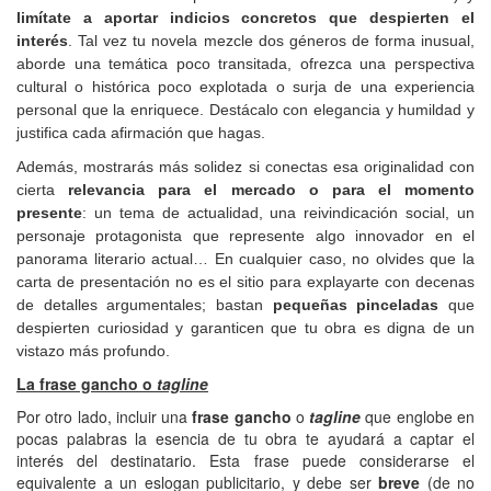
limítate a aportar indicios concretos que despierten el
interés
. Tal vez tu novela mezcle dos géneros de forma inusual,
aborde una temática poco transitada, ofrezca una perspectiva
cultural o histórica poco explotada o surja de una experiencia
personal que la enriquece. Destácalo con elegancia y humildad y
justifica cada afirmación que hagas.
Además, mostrarás más solidez si conectas esa originalidad con
cierta
relevancia
para el mercado o para el momento
presente
: un tema de actualidad, una reivindicación social, un
personaje protagonista que represente algo innovador en el
panorama literario actual… En cualquier caso, no olvides que la
carta de presentación no es el sitio para explayarte con decenas
de detalles argumentales; bastan
pequeñas pinceladas
que
despierten curiosidad y garanticen que tu obra es digna de un
vistazo más profundo.
La frase gancho o
tagline
Por otro lado, incluir una
frase gancho
o
tagline
que englobe en
pocas palabras la esencia de tu obra te ayudará a captar el
interés del destinatario. Esta frase puede considerarse el
equivalente a un eslogan publicitario, y debe ser
breve
(de no